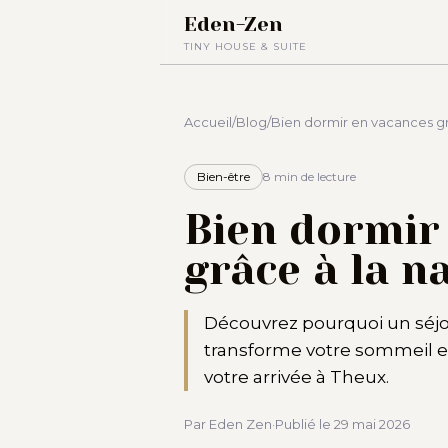
Eden-Zen
TINY HOUSE & SUITE
Accueil
/
Blog
/
Bien dormir en vacances gr
Bien-être
8 min
de lecture
Bien dormir
grâce à la n
Découvrez pourquoi un séjo
transforme votre sommeil 
votre arrivée à Theux.
Par Eden Zen
·
Publié le
29 mai 2026