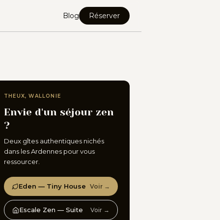
Blog
Réserver
THEUX, WALLONIE
Envie d'un séjour zen
?
Deux gîtes authentiques nichés
dans les Ardennes pour vous
ressourcer.
Eden — Tiny House
Voir →
Escale Zen — Suite
Voir →