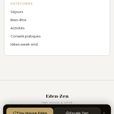
CATÉGORIES
Séjours
Bien-être
Activités
Conseils pratiques
Idées week-end
Eden-Zen
TINY HOUSE & SUITE
©
2026
Eden Zen — Gîtes Bien-être, Theux, Belgique
×
Tiny House Eden
Escale Zen