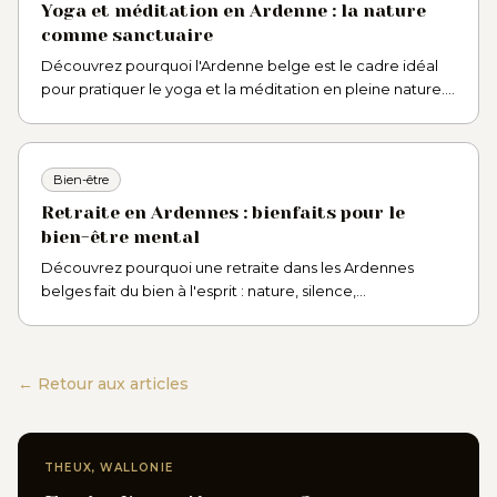
Yoga et méditation en Ardenne : la nature
comme sanctuaire
Découvrez pourquoi l'Ardenne belge est le cadre idéal
pour pratiquer le yoga et la méditation en pleine nature.
Forêts, silence et bien-être au cœur de la Wallonie.
Bien-être
Retraite en Ardennes : bienfaits pour le
bien-être mental
Découvrez pourquoi une retraite dans les Ardennes
belges fait du bien à l'esprit : nature, silence,
déconnexion. Idéal pour ressourcer corps et mental.
← Retour aux articles
THEUX, WALLONIE