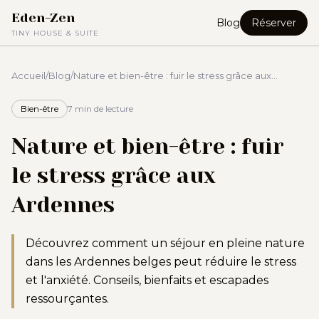
Eden-Zen
Blog
Réserver
TINY HOUSE & SUITE
Accueil
/
Blog
/
Nature et bien-être : fuir le stress grâce aux
Ardennes
Bien-être
7 min
de lecture
Nature et bien-être : fuir
le stress grâce aux
Ardennes
Découvrez comment un séjour en pleine nature
dans les Ardennes belges peut réduire le stress
et l'anxiété. Conseils, bienfaits et escapades
ressourçantes.