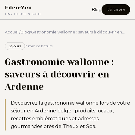
Eden-Zen
Blog
Réserver
TINY HOUSE & SUITE
Accueil
/
Blog
/
Gastronomie wallonne : saveurs à découvrir en
Ardenne
Séjours
7 min
de lecture
Gastronomie wallonne :
saveurs à découvrir en
Ardenne
Découvrez la gastronomie wallonne lors de votre
séjour en Ardenne belge : produits locaux,
recettes emblématiques et adresses
gourmandes près de Theux et Spa.