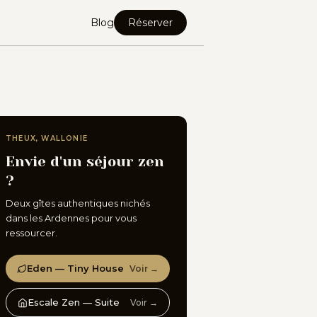
Blog
Réserver
THEUX, WALLONIE
Envie d'un séjour zen
?
Deux gîtes authentiques nichés
dans les Ardennes pour vous
ressourcer.
Eden — Tiny House
Voir →
Escale Zen — Suite
Voir →