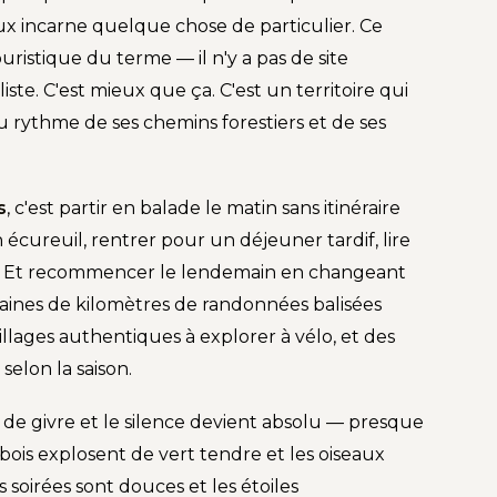
x incarne quelque chose de particulier. Ce
uristique du terme — il n'y a pas de site
te. C'est mieux que ça. C'est un territoire qui
au rythme de ses chemins forestiers et de ses
s
, c'est partir en balade le matin sans itinéraire
 écureuil, rentrer pour un déjeuner tardif, lire
ste. Et recommencer le lendemain en changeant
izaines de kilomètres de randonnées balisées
villages authentiques à explorer à vélo, et des
elon la saison.
 de givre et le silence devient absolu — presque
bois explosent de vert tendre et les oiseaux
 soirées sont douces et les étoiles