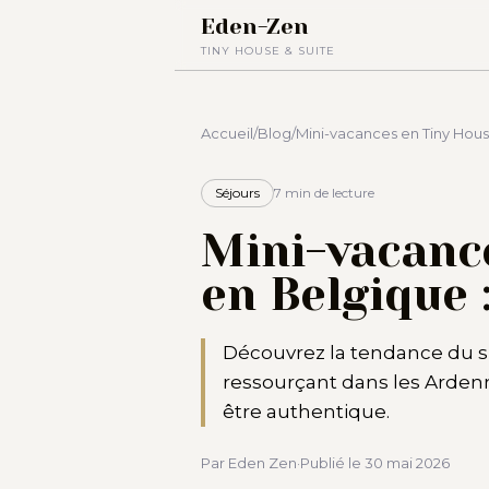
Eden-Zen
TINY HOUSE & SUITE
Accueil
/
Blog
/
Mini-vacances en Tiny House
Séjours
7 min
de lecture
Mini-vacanc
en Belgique 
Découvrez la tendance du sl
ressourçant dans les Ardenn
être authentique.
Par Eden Zen
·
Publié le
30 mai 2026