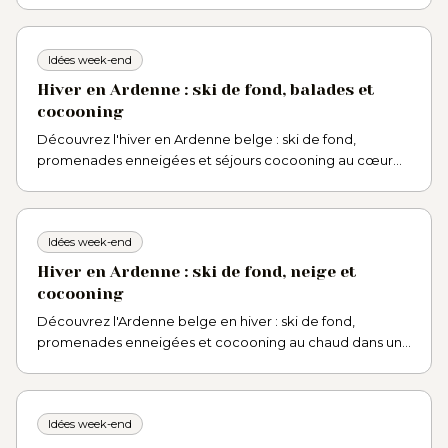
Idées week-end
Hiver en Ardenne : ski de fond, balades et
cocooning
Découvrez l'hiver en Ardenne belge : ski de fond,
promenades enneigées et séjours cocooning au cœur
de la nature. Idées et bonnes adresses pour un week-end
ressourçant.
Idées week-end
Hiver en Ardenne : ski de fond, neige et
cocooning
Découvrez l'Ardenne belge en hiver : ski de fond,
promenades enneigées et cocooning au chaud dans un
gîte bien-être à Theux, entre Spa et les Hautes Fagnes.
Idées week-end