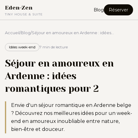
Eden-Zen
Blog
Réserver
TINY HOUSE & SUITE
Accueil
/
Blog
/
Séjour en amoureux en Ardenne : idées
romantiques pour 2
Idées week-end
7 min
de lecture
Séjour en amoureux en
Ardenne : idées
romantiques pour 2
Envie d'un séjour romantique en Ardenne belge
? Découvrez nos meilleures idées pour un week-
end en amoureux inoubliable entre nature,
bien-être et douceur.