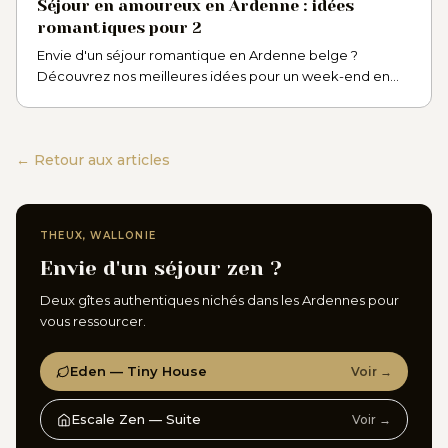
Séjour en amoureux en Ardenne : idées
romantiques pour 2
Envie d'un séjour romantique en Ardenne belge ?
Découvrez nos meilleures idées pour un week-end en
amoureux inoubliable au cœur de la nature ardennaise.
← Retour aux articles
THEUX, WALLONIE
Envie d'un séjour zen ?
Deux gîtes authentiques nichés dans les Ardennes pour
vous ressourcer.
Eden — Tiny House
Voir →
Escale Zen — Suite
Voir →