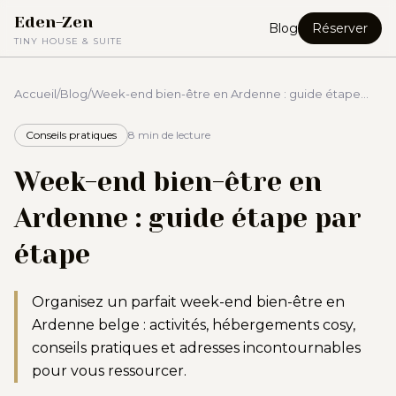
Eden-Zen
Blog
Réserver
TINY HOUSE & SUITE
Accueil
/
Blog
/
Week-end bien-être en Ardenne : guide étape
par étape
Conseils pratiques
8 min
de lecture
Week-end bien-être en
Ardenne : guide étape par
étape
Organisez un parfait week-end bien-être en
Ardenne belge : activités, hébergements cosy,
conseils pratiques et adresses incontournables
pour vous ressourcer.