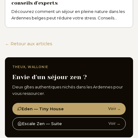
conseils d'experts
Découvrez comment un séjour en pleine nature dans les
Ardennes belges peut réduire votre stress. Conseils
d'experts et escapades bien-être à Theux, province de
Liège.
← Retour aux articles
THEUX, WALLONIE
Envie d'un séjour zen ?
Deux gîtes authentiques nichés dans les Ardennes pour
vous ressourcer.
Eden — Tiny House
Voir →
Escale Zen — Suite
Voir →